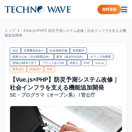
無料登録
トップ
【Vue.js×PHP】防災予測システム改修｜社会インフラを支える機
能追加開発
出社
交通費支給あり
社会保険完備
長期案件
残業少なめ（月10時間以内）
駅近（徒歩5分以内）
オフィス内禁煙
登録はWEBで完了
ブランクありOK
高収入
PHP
Vue.js
基本設計
詳細設計
実装
【Vue.js×PHP】防災予測システム改修｜
社会インフラを支える機能追加開発
SE・プログラマ（オープン系） / 官公庁